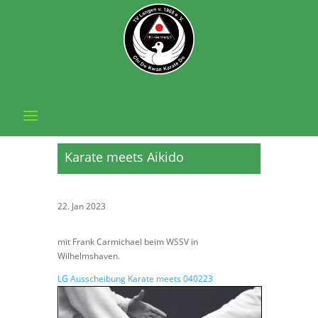
Karate meets Aikido
22. Jan 2023
mit Frank Carmichael beim WSSV in
Wilhelmshaven.
LG Ausscheibung Karate meets 040223